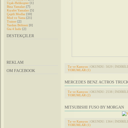
Uçak-Helikopter
[1]
Bina Yamaları
[7]
Kıyafet Yamaları
[5]
Çeşitli Modlar
[10]
Mod ve Yama
[21]
Trainer
[2]
Yardım Bölümü
[0]
Gta 4 İndir
[2]
DESTEKÇILER
REKLAM
Tır ve Kamyon
| OKUNDU: 5029 | İNDİRİLDİ
YORUMLAR (1)
OM FACEBOOK
MERCEDES BENZ ACTROS TRUC
Tır ve Kamyon
| OKUNDU: 2538 | İNDİRİLDİ
YORUMLAR (2)
MITSUBISHI FUSO BY MORGAN
Tır ve Kamyon
| OKUNDU: 1364 | İNDİRİLDİ
YORUMLAR (1)