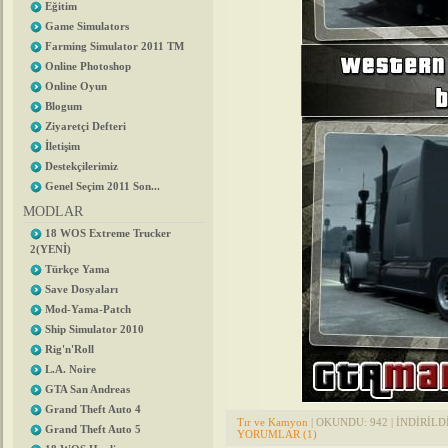
Eğitim
Game Simulators
Farming Simulator 2011 TM
Online Photoshop
Online Oyun
Blogum
Ziyaretçi Defteri
İletişim
Destekçilerimiz
Genel Seçim 2011 Son...
MODLAR
18 WOS Extreme Trucker
2(YENİ)
Türkçe Yama
Save Dosyaları
Mod-Yama-Patch
Ship Simulator 2010
Rig'n'Roll
L.A. Noire
GTA San Andreas
Grand Theft Auto 4
Tır ve Kamyon
| OKUNDU: 942 | İNDİRİLDİ:
Grand Theft Auto 5
YORUMLAR (1)