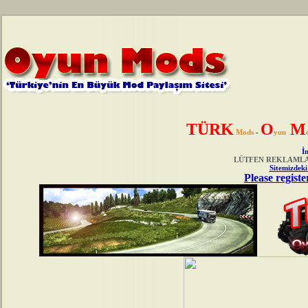
TÜRK
O
M
Mods
-
yun
İn
LÜTFEN REKLAMLAR
Sitemizdeki
Please registe