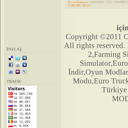
Tır ve Kamyon
| OKUNDU: 1322 | İNDİRİLDİ
YORUMLAR (0)
iç
Copyright ©2011 O
All rights reserve
PAYLAŞ
2,Farming 
Simulator,Euro
İndir,Oyun Modlar
Modu,Euro Truck
TRAFIK
Türkiy
MODS