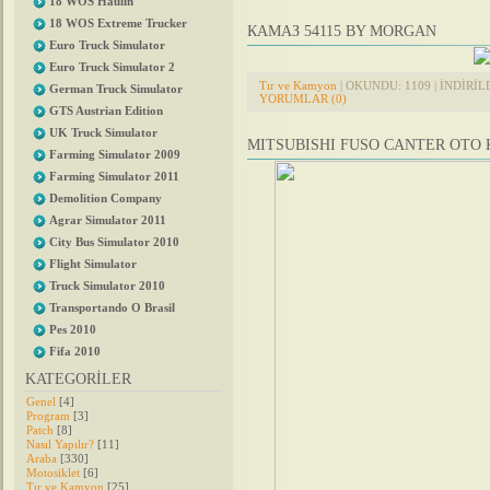
18 WOS Haulin
18 WOS Extreme Trucker
КАМАЗ 54115 BY MORGAN
Euro Truck Simulator
Euro Truck Simulator 2
Tır ve Kamyon
| OKUNDU: 1109 | İNDİRİLDİ
German Truck Simulator
YORUMLAR (0)
GTS Austrian Edition
UK Truck Simulator
MITSUBISHI FUSO CANTER OTO K
Farming Simulator 2009
Farming Simulator 2011
Demolition Company
Agrar Simulator 2011
City Bus Simulator 2010
Flight Simulator
Truck Simulator 2010
Transportando O Brasil
Pes 2010
Fifa 2010
KATEGORİLER
Genel
[4]
Program
[3]
Patch
[8]
Nasıl Yapılır?
[11]
Araba
[330]
Motosiklet
[6]
Tır ve Kamyon
[25]