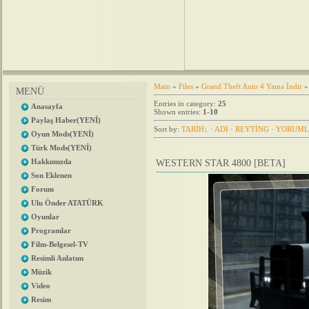
Main
»
Files
»
Grand Theft Auto 4 Yama İndir
»
MENÜ
Entries in category
:
25
Anasayfa
Shown entries
:
1-10
Paylaş Haber(YENİ)
Sort by
:
TARİH
·
ADI
·
REYTİNG
·
YORUML
Oyun Mods(YENİ)
Türk Mods(YENİ)
Hakkımızda
WESTERN STAR 4800 [BETA]
Son Eklenen
Forum
Ulu Önder ATATÜRK
Oyunlar
Programlar
Film-Belgesel-TV
Resimli Anlatım
Müzik
Video
Resim