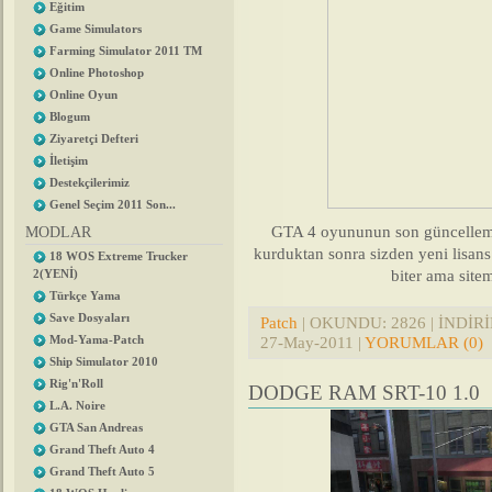
Eğitim
Game Simulators
Farming Simulator 2011 TM
Online Photoshop
Online Oyun
Blogum
Ziyaretçi Defteri
İletişim
Destekçilerimiz
Genel Seçim 2011 Son...
GTA 4 oyununun son güncelleme 
MODLAR
kurduktan sonra sizden yeni lisans 
18 WOS Extreme Trucker
biter ama sit
2(YENİ)
Türkçe Yama
Save Dosyaları
Patch
| OKUNDU: 2826 | İNDİRİL
27-May-2011
|
YORUMLAR (0)
Mod-Yama-Patch
Ship Simulator 2010
Rig'n'Roll
DODGE RAM SRT-10 1.0
L.A. Noire
GTA San Andreas
Grand Theft Auto 4
Grand Theft Auto 5