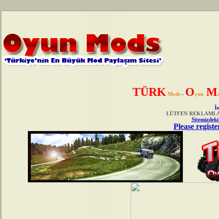
TÜRK
O
M
Mods
-
yun
İn
LÜTFEN REKLAMLAR
Sitemizdeki
Please registe