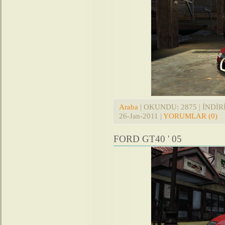
Araba
| OKUNDU: 2875 | İNDİRİL
26-Jan-2011
|
YORUMLAR (0)
FORD GT40 ' 05