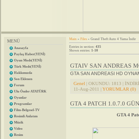
Main
»
Files
» Grand Theft Auto 4 Yama İndir
MENÜ
Entries in section
:
435
Anasayfa
Shown entries
:
1-10
Paylaş Haber(YENİ)
Oyun Mods(YENİ)
GTAIV SAN ANDREAS MO
Türk Mods(YENİ)
GTA SAN ANDREASI HD OYNAM
Hakkımızda
Son Eklenen
Genel
| OKUNDU: 1813 | İNDİRİL
Forum
11-Aug-2011
|
YORUMLAR (0)
Ulu Önder ATATÜRK
Oyunlar
GTA 4 PATCH 1.0.7.0 G
Programlar
Film-Belgesel-TV
GTA 4 Patc
Resimli Anlatım
Müzik
Video
Resim