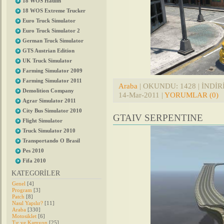
18 WOS Haulin
18 WOS Extreme Trucker
Euro Truck Simulator
Euro Truck Simulator 2
German Truck Simulator
GTS Austrian Edition
UK Truck Simulator
Farming Simulator 2009
Farming Simulator 2011
Araba
| OKUNDU: 1428 | İNDİRİL
Demolition Company
14-Mar-2011
|
YORUMLAR (0)
Agrar Simulator 2011
City Bus Simulator 2010
GTAIV SERPENTINE
Flight Simulator
Truck Simulator 2010
Transportando O Brasil
Pes 2010
Fifa 2010
KATEGORİLER
Genel
[4]
Program
[3]
Patch
[8]
Nasıl Yapılır?
[11]
Araba
[330]
Motosiklet
[6]
Tır ve Kamyon
[25]