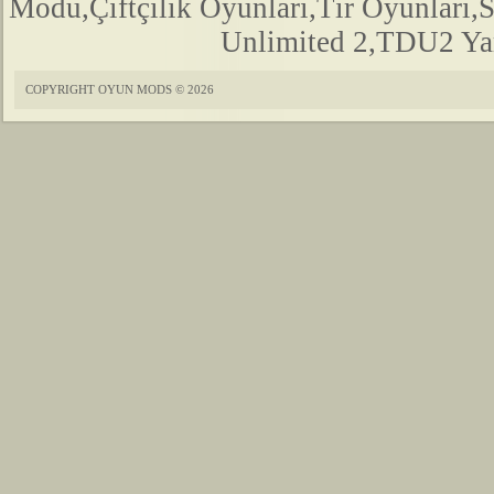
Modu,Çiftçilik Oyunları,Tır Oyunları,
Unlimited 2,TDU2 Yam
COPYRIGHT OYUN MODS © 2026