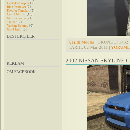
Uçak-Helikopter
[1]
Bina Yamaları
[7]
Kıyafet Yamaları
[5]
Çeşitli Modlar
[10]
Mod ve Yama
[21]
Trainer
[2]
Yardım Bölümü
[0]
Gta 4 İndir
[2]
DESTEKÇILER
Çeşitli Modlar
| OKUNDU: 1432 | 
TARİH:
02-Mar-2011
|
YORUMLA
2002 NISSAN SKYLINE GT
REKLAM
OM FACEBOOK