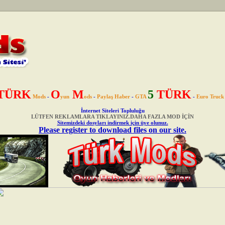
TÜRK
O
M
5
TÜRK
Mods
-
yun
ods
-
Paylaş Haber
-
GTA
-
Euro Truck
İnternet Siteleri Topluluğu
LÜTFEN REKLAMLARA TIKLAYINIZ.DAHA FAZLA MOD İÇİN
Sitemizdeki dosyları indirmek için üye olunuz.
Please register to download files on our site.