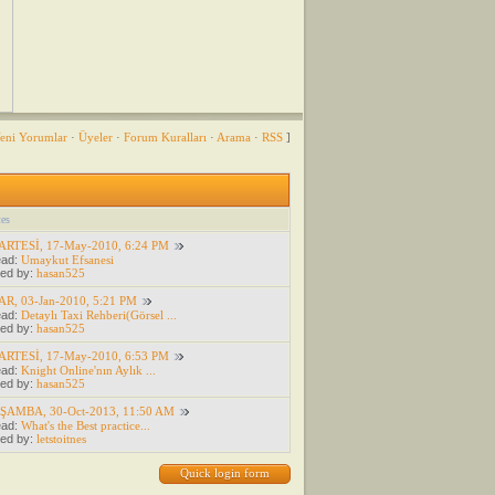
eni Yorumlar
·
Üyeler
·
Forum Kuralları
·
Arama
·
RSS
]
es
ARTESİ, 17-May-2010, 6:24 PM
ead:
Umaykut Efsanesi
ed by:
hasan525
R, 03-Jan-2010, 5:21 PM
ead:
Detaylı Taxi Rehberi(Görsel ...
ed by:
hasan525
ARTESİ, 17-May-2010, 6:53 PM
ead:
Knight Online'nın Aylık ...
ed by:
hasan525
ŞAMBA, 30-Oct-2013, 11:50 AM
ead:
What's the Best practice...
ed by:
letstoitnes