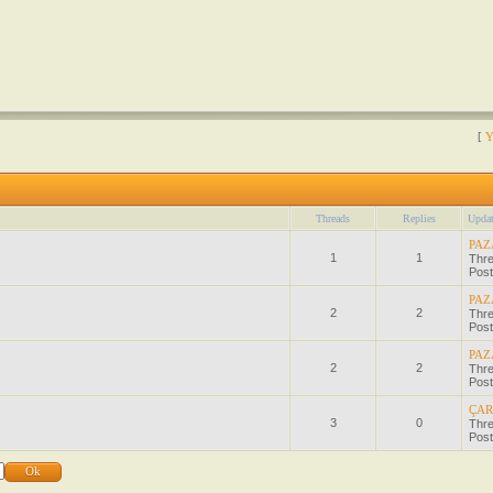
[
Y
Threads
Replies
Updat
PAZ
1
1
Thr
Post
PAZA
2
2
Thr
Post
PAZ
2
2
Thr
Post
ÇAR
3
0
Thr
Post