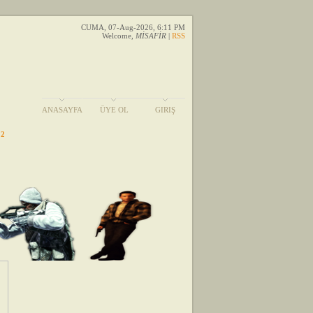
CUMA, 07-Aug-2026, 6:11 PM
Welcome
,
MİSAFİR
|
RSS
ANASAYFA
ÜYE OL
GIRIŞ
 2