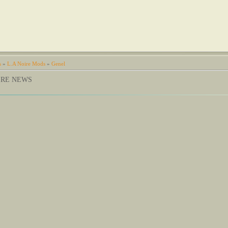
s
»
L.A Noire Mods
»
Genel
OIRE NEWS
L.A Noi