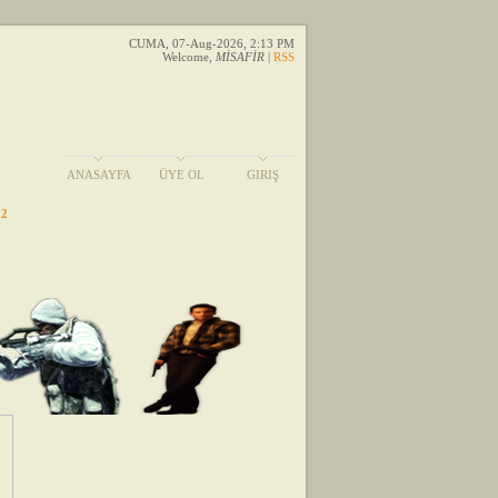
CUMA, 07-Aug-2026, 2:13 PM
Welcome
,
MİSAFİR
|
RSS
ANASAYFA
ÜYE OL
GIRIŞ
 2