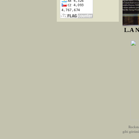
L.A N
Rockstar G
gibi görün