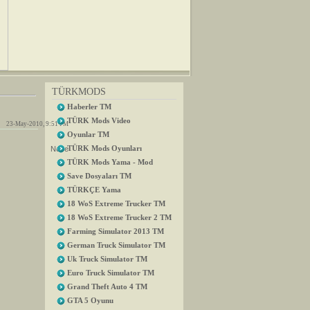
TÜRKMODS
Haberler TM
TÜRK Mods Video
23-May-2010, 9:51 PM
Oyunlar TM
TÜRK Mods Oyunları
re
TÜRK Mods Yama - Mod
Save Dosyaları TM
TÜRKÇE Yama
18 WoS Extreme Trucker TM
18 WoS Extreme Trucker 2 TM
Farming Simulator 2013 TM
German Truck Simulator TM
Uk Truck Simulator TM
Euro Truck Simulator TM
Grand Theft Auto 4 TM
GTA 5 Oyunu