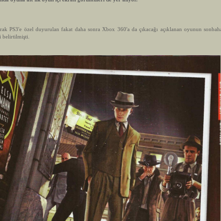
 PS3'e özel duyurulan fakat daha sonra Xbox 360'a da çıkacağı açıklanan oyunun sonbaha
 belirtilmişti.