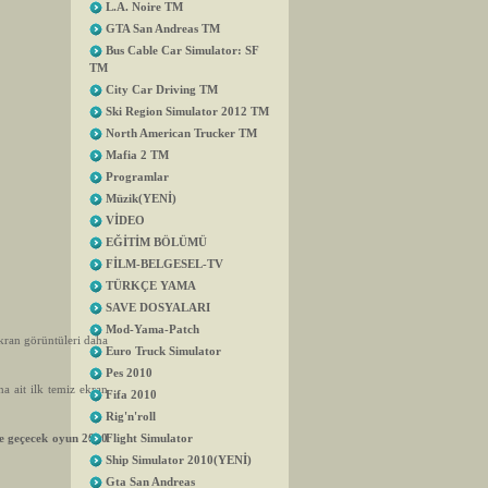
L.A. Noire TM
GTA San Andreas TM
Bus Cable Car Simulator: SF
TM
City Car Driving TM
Ski Region Simulator 2012 TM
North American Trucker TM
Mafia 2 TM
Programlar
Müzik(YENİ)
VİDEO
EĞİTİM BÖLÜMÜ
FİLM-BELGESEL-TV
TÜRKÇE YAMA
SAVE DOSYALARI
Mod-Yama-Patch
kran görüntüleri daha
Euro Truck Simulator
Pes 2010
 ait ilk temiz ekran
Fifa 2010
Rig'n'roll
de geçecek oyun 2010
Flight Simulator
Ship Simulator 2010(YENİ)
Gta San Andreas