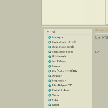
Main
»
File
MENÜ
Anasayfa
L.A. N
Paylaş Haber(YENİ)
Oyun Mods(YENİ)
Türk Mods(YENİ)
Hakkımızda
Son Eklenen
Forum
Ulu Önder ATATÜRK
Oyunlar
Programlar
Film-Belgesel-TV
Resimli Anlatım
Müzik
Video
Resim