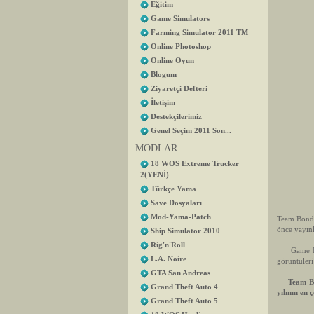
Eğitim
Game Simulators
Farming Simulator 2011 TM
Online Photoshop
Online Oyun
Blogum
Ziyaretçi Defteri
İletişim
Destekçilerimiz
Genel Seçim 2011 Son...
MODLAR
18 WOS Extreme Trucker
2(YENİ)
Türkçe Yama
Save Dosyaları
Mod-Yama-Patch
Team Bondi 
önce yayınl
Ship Simulator 2010
Rig'n'Roll
Game Infor
L.A. Noire
görüntüleri
GTA San Andreas
Team Bondi
Grand Theft Auto 4
yılının en
Grand Theft Auto 5