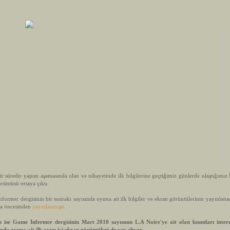
üredir yapım aşamasında olan ve nihayetinde ilk bilgilerine geçtiğimiz günlerde ulaştığımız 
örüntüsü ortaya çıktı.
mer dergisinin bir sonraki sayısında oyuna ait ilk bilgiler ve ekran görüntülerinin yayınlana
aha öncesinden
yayınlanmıştı.
 Game Infermer dergisinin Mart 2010 sayısının L.A Noire'ye ait olan kısımları intern
da oyuna ait ilk oyun içi ekran görüntüleri de yer alıyor.