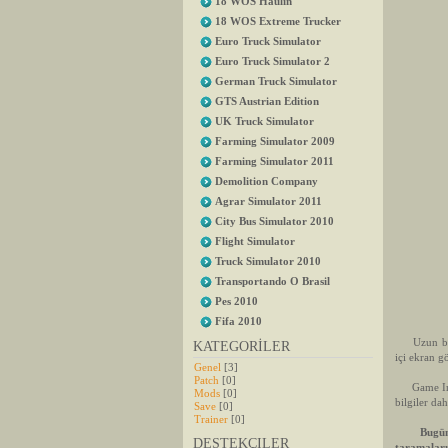
18 WOS Haulin
18 WOS Extreme Trucker
Euro Truck Simulator
Euro Truck Simulator 2
German Truck Simulator
GTS Austrian Edition
UK Truck Simulator
Farming Simulator 2009
Farming Simulator 2011
Demolition Company
Agrar Simulator 2011
City Bus Simulator 2010
Flight Simulator
Truck Simulator 2010
Transportando O Brasil
Pes 2010
Fifa 2010
Uzun bir s
KATEGORİLER
içi ekran g
Genel
[3]
Patch
[0]
Game Infor
Mods
[0]
bilgiler d
Save
[0]
Trainer
[0]
Bugün ise
DESTEKÇILER
taramaların