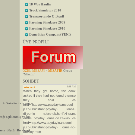
18 Wos Haulin
Truck Simulator 2010
Transportando O Brasil
Farming Simulator 2009
Farming Simulator 2010
Demolition Company(YENİ)
ÜYE PROFİLİ
ÖZEL MESAJ
()
·
MİSAFİR
Group
"
Misafir
"
SOHBET
L.A Noire'in ilk oyun
cağı açıklanmış ve bu
ete düştü. Bu dergi