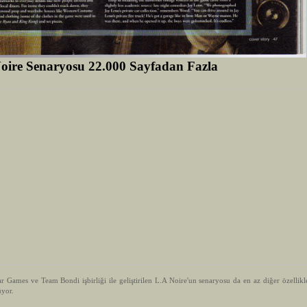
oire Senaryosu 22.000 Sayfadan Fazla
ames ve Team Bondi işbirliği ile geliştirilen L.A Noire'un senaryosu da en az diğer özellikle
üyor.