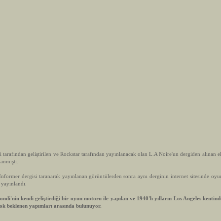
tarafından geliştirilen ve Rockstar tarafından yayınlanacak olan L.A Noire'un dergiden alınan e
anmıştı.
mer dergisi taranarak yayınlanan görüntülerden sonra aynı derginin internet sitesinde oyuna
 yayınlandı.
'nin kendi geliştirdiği bir oyun motoru ile yapılan ve 1940'lı yılların Los Angeles kentin
 çok beklenen yapımları arasında bulunuyor.