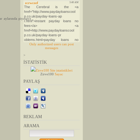
r aylarında piyasaya
Only authorized users can post
messages
>
İSTATİSTİK
Zirve100 Site istatistikleri
Zirve100
Sayac
PAYLAŞ
REKLAM
ARAMA