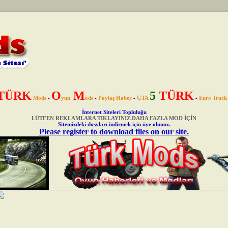
TÜRK
O
M
5
TÜRK
Mods
-
yun
ods
-
Paylaş Haber
-
GTA
-
Euro Truck
İnternet Siteleri Topluluğu
LÜTFEN REKLAMLARA TIKLAYINIZ.DAHA FAZLA MOD İÇİN
Sitemizdeki dosyları indirmek için üye olunuz.
Please register to download files on our site.