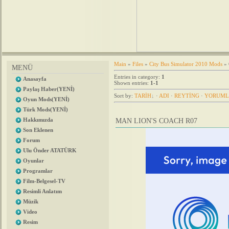
Main
»
Files
»
City Bus Simulator 2010 Mods
» 
MENÜ
Entries in category
:
1
Anasayfa
Shown entries
:
1-1
Paylaş Haber(YENİ)
Sort by
:
TARİH
·
ADI
·
REYTİNG
·
YORUML
Oyun Mods(YENİ)
Türk Mods(YENİ)
Hakkımızda
MAN LION'S COACH R07
Son Eklenen
Forum
Ulu Önder ATATÜRK
Oyunlar
Programlar
Film-Belgesel-TV
Resimli Anlatım
Müzik
Video
Resim