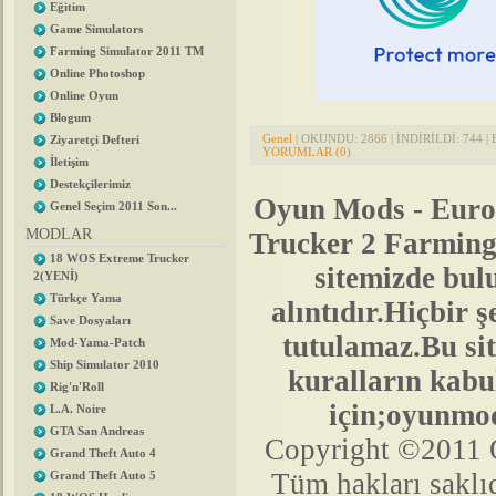
Eğitim
Game Simulators
Farming Simulator 2011 TM
Online Photoshop
Online Oyun
Blogum
Genel
| OKUNDU: 2866 | İNDİRİLDİ: 744 | 
Ziyaretçi Defteri
YORUMLAR (0)
İletişim
Destekçilerimiz
Oyun Mods - Euro
Genel Seçim 2011 Son...
MODLAR
Trucker 2 Farmin
18 WOS Extreme Trucker
sitemizde bu
2(YENİ)
Türkçe Yama
alıntıdır.Hiçbir
Save Dosyaları
tutulamaz.Bu sit
Mod-Yama-Patch
Ship Simulator 2010
kuralların kabul
Rig'n'Roll
için;oyunmo
L.A. Noire
GTA San Andreas
Copyright ©2011 
Grand Theft Auto 4
Tüm hakları saklıd
Grand Theft Auto 5