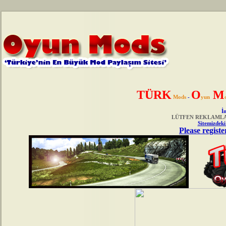
TÜRK
O
M
Mods
-
yun
İn
LÜTFEN REKLAMLAR
Sitemizdeki
Please registe