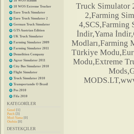
18 WOS Haulin
Truck Simulator
18 WOS Extreme Trucker
Euro Truck Simulator
2,Farming Si
Euro Truck Simulator 2
4,SCS,Farming 
German Truck Simulator
GTS Austrian Edition
İndir,Yama İndir
UK Truck Simulator
Modları,Farming 
Farming Simulator 2009
Farming Simulator 2011
Türkiye Modu,Euro
Demolition Company
Modu,Extreme Tr
Agrar Simulator 2011
City Bus Simulator 2010
Mods,G
Flight Simulator
MODS.LT,www.
Truck Simulator 2010
Transportando O Brasil
Pes 2010
Fifa 2010
KATEGORİLER
Genel
[1]
Patch
[3]
Mod-Yama
[0]
Otobüs
[0]
DESTEKÇILER