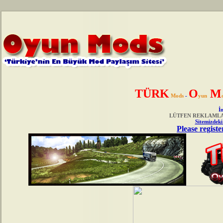
TÜRK
O
M
Mods
-
yun
İn
LÜTFEN REKLAMLAR
Sitemizdeki
Please registe