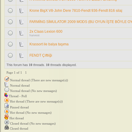
Krone BigX V8-John Dere 7810-Fendt 936-Fendt 816 silaj
FARMİNG SİMULATOR 2009 MODS (BU OYUN İŞTE BÖYLE OYN
2x Claas Lexion 600
harvest
Krassort ile balya taşıma
FENDT Çiftliği
This forum has
10
threads.
10
threads displayed.
Page
1
of
1
1
Normal thread (There are new message(s))
Normal thread
Normal thread (No new messages)
Thread - Poll
Hot thread (There are new message(s))
Pinned thread
Hot thread (No new messages)
Hot thread
Closed thread (No new messages)
Closed thread