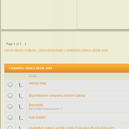
Page
1
of
1
1
OYUN MODS FORUM
»
ANASAYFA'DAN
»
FARMİNG SİMULATOR 2009
FARMİNG SİMULATOR 2009
Thread
orjinal map
...
Biçerdöverin arkasına römork takma
Benzinlik
Benzinliği bulamıyorum !!!
hızlı traktör
FARMİNG SİMULATOR 2009 TÜM ARAZİLER EKİLMİŞ