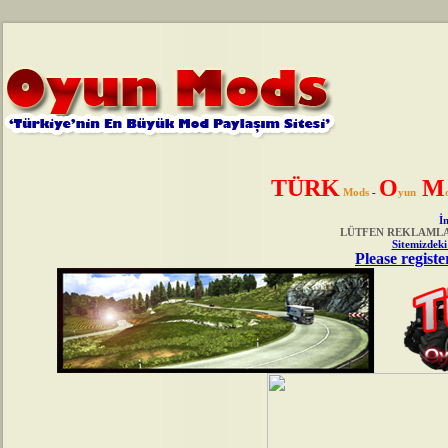
TÜRK
O
M
Mods
-
yun
İn
LÜTFEN REKLAMLAR
Sitemizdeki
Please registe