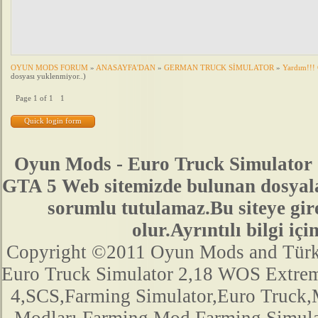
OYUN MODS FORUM
»
ANASAYFA'DAN
»
GERMAN TRUCK SİMULATOR
»
Yardım!!!
dosyası yuklenmiyor..)
Page
1
of
1
1
Oyun Mods - Euro Truck Simulator 
GTA 5 Web sitemizde bulunan dosyala
sorumlu tutulamaz.Bu siteye gir
olur.Ayrıntılı bilgi 
Copyright ©2011 Oyun Mods and Türk Mo
Euro Truck Simulator 2,18 WOS Extre
4,SCS,Farming Simulator,Euro Truck,M