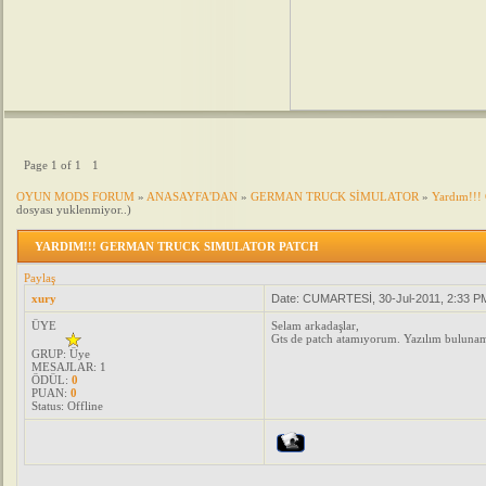
Page
1
of
1
1
OYUN MODS FORUM
»
ANASAYFA'DAN
»
GERMAN TRUCK SİMULATOR
»
Yardım!!!
dosyası yuklenmiyor..)
YARDIM!!! GERMAN TRUCK SIMULATOR PATCH
Paylaş
xury
Date: CUMARTESİ, 30-Jul-2011, 2:33 P
ÜYE
Selam arkadaşlar,
Gts de patch atamıyorum. Yazılım bulunam
GRUP: Üye
MESAJLAR:
1
ÖDÜL:
0
PUAN:
0
Status:
Offline