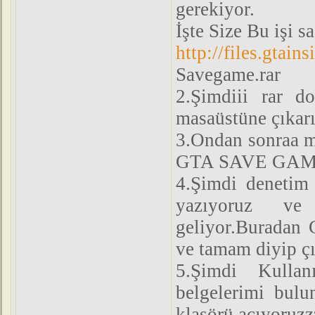
gerekiyor.
İşte Size Bu işi s
http://files.gta
Savegame.rar
2.Şimdiii rar d
masaüstüne çıkar
3.Ondan sonraa m
GTA SAVE GAME a
4.Şimdi denetim
yazıyoruz ve
geliyor.Buradan G
ve tamam diyip çı
5.Şimdi Kullan
belgelerimi bulu
klasörü açıyoruzz