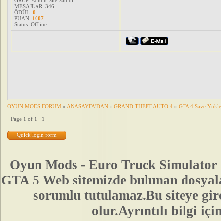
GRUP: Admin-Site Sahibi
MESAJLAR:
346
ÖDÜL:
0
PUAN:
1007
Status:
Offline
OYUN MODS FORUM
»
ANASAYFA'DAN
»
GRAND THEFT AUTO 4
»
GTA 4 Save Yükle
Page
1
of
1
1
Oyun Mods - Euro Truck Simulator 
GTA 5 Web sitemizde bulunan dosyala
sorumlu tutulamaz.Bu siteye gir
olur.Ayrıntılı bilgi 