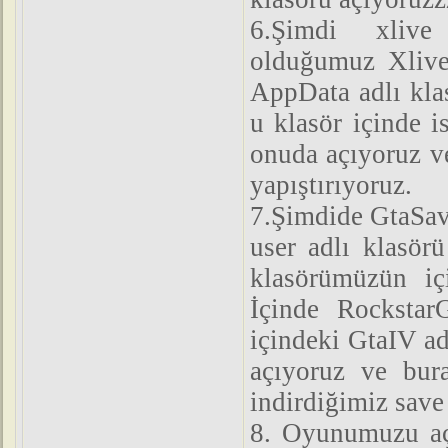
6.Şimdi xlive 
olduğumuz Xlive
AppData adlı kla
u klasör içinde 
onuda açıyoruz ve
yapıştırıyoruz.
7.Şimdide GtaSav
user adlı klasör
klasörümüzün iç
İçinde Rocksta
içindeki GtaIV ad
açıyoruz ve bura
indirdiğimiz save
8. Oyunumuzu aç