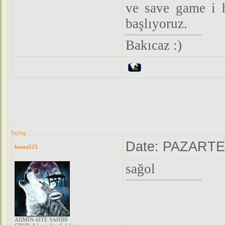
ve save game i 
başlıyoruz.
Bakıcaz :)
Paylaş
Date: PAZARTES
hasan525
sağol
ADMİN-SİTE SAHİBİ