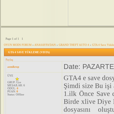
Page
1
of
1
1
OYUN MODS FORUM
»
ANASAYFA'DAN
»
GRAND THEFT AUTO 4
»
GTA 4 Save Yükle
GTA 4 SAVE YÜKLEME (VISTA)
Paylaş
Date: PAZARTES
azmikrop
ÜYE
GTA4 e save dos
GRUP: Üye
Şimdi size Bu iş
MESAJLAR:
6
ÖDÜL:
0
PUAN:
0
1.ilk Önce Save 
Status:
Offline
Birde xlive Diye 
dosyasını oluşt