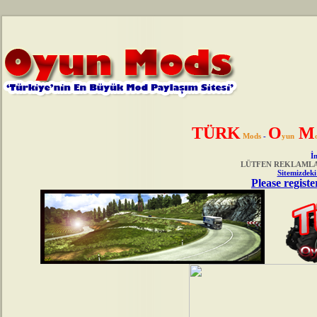
TÜRK
O
M
Mods
-
yun
İn
LÜTFEN REKLAMLAR
Sitemizdeki
Please registe