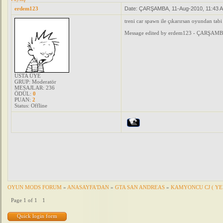
erdem123
Date: ÇARŞAMBA, 11-Aug-2010, 11:43 
treni car spawn ile çıkarırsan oyundan ta
Message edited by
erdem123
-
ÇARŞAMBA
USTA ÜYE
GRUP: Moderatör
MESAJLAR:
236
ÖDÜL:
0
PUAN:
2
Status:
Offline
OYUN MODS FORUM
»
ANASAYFA'DAN
»
GTA SAN ANDREAS
»
KAMYONCU CJ ( YE
Page
1
of
1
1