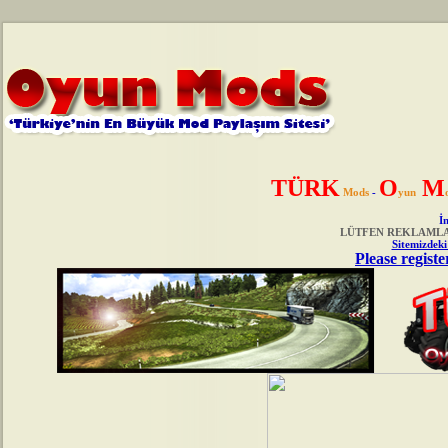
TÜRK
O
M
Mods
-
yun
İn
LÜTFEN REKLAMLAR
Sitemizdeki
Please registe