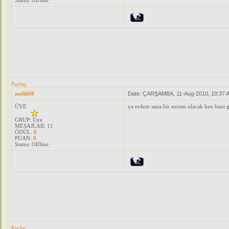
Status:
Offline
Paylaş
melih98
Date: ÇARŞAMBA, 11-Aug-2010, 10:37 
ÜYE
ya erdem sana bir sorum olacak ben hani g
GRUP: Üye
MESAJLAR:
11
ÖDÜL:
0
PUAN:
0
Status:
Offline
Paylaş