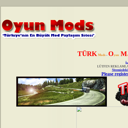
TÜRK
O
M
Mods
-
yun
İn
LÜTFEN REKLAMLAR
Sitemizdeki
Please registe