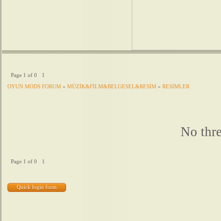
Page
1
of
0
1
OYUN MODS FORUM
»
MÜZİK&FİLM&BELGESEL&RESİM
»
RESİMLER
No thre
Page
1
of
0
1