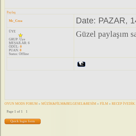
Paylaş
Date: PAZAR, 1
Mc_Ceza
ÜYE
Güzel paylaşım sa
GRUP: Üye
MESAJLAR:
6
ÖDÜL:
0
PUAN:
0
Status:
Offline
OYUN MODS FORUM
»
MÜZİK&FİLM&BELGESEL&RESİM
»
FİLM
»
RECEP İVEDİK
Page
1
of
1
1