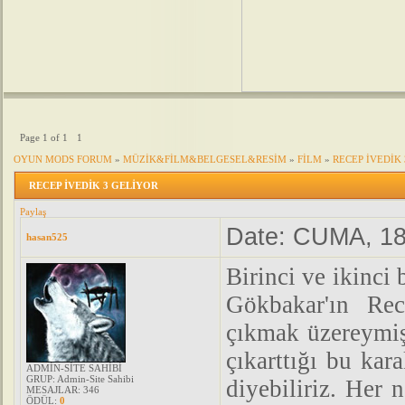
Page
1
of
1
1
OYUN MODS FORUM
»
MÜZİK&FİLM&BELGESEL&RESİM
»
FİLM
»
RECEP İVEDİK
RECEP İVEDİK 3 GELİYOR
Paylaş
Date: CUMA, 18
hasan525
Birinci ve ikinci 
Gökbakar'ın Rec
çıkmak üzereymi
çıkarttığı bu kar
ADMİN-SİTE SAHİBİ
GRUP: Admin-Site Sahibi
diyebiliriz. Her 
MESAJLAR:
346
ÖDÜL:
0