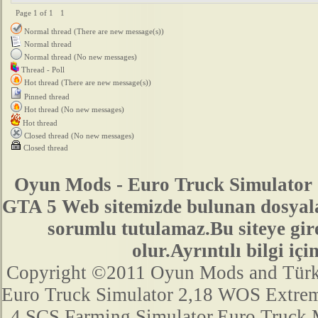
Page
1
of
1
1
Normal thread (There are new message(s))
Normal thread
Normal thread (No new messages)
Thread - Poll
Hot thread (There are new message(s))
Pinned thread
Hot thread (No new messages)
Hot thread
Closed thread (No new messages)
Closed thread
Oyun Mods - Euro Truck Simulator 
GTA 5 Web sitemizde bulunan dosyala
sorumlu tutulamaz.Bu siteye gir
olur.Ayrıntılı bilgi 
Copyright ©2011 Oyun Mods and Türk Mo
Euro Truck Simulator 2,18 WOS Extre
4,SCS,Farming Simulator,Euro Truck,M