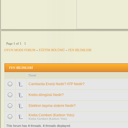
Page
1
of
1
1
OYUN MODS FORUM
»
EĞİTİM BÖLÜMÜ
»
FEN BİLİMLERİ
FEN BİLİMLERİ
Thread
Canlılarda Enerji Nedir? ATP Nedir?
Krebs döngüsü Nedir?
Elektron taşıma sistemi Nedir?
Krebs Cemberi (Karbon Yolu)
Krebs Cemberi (Karbon Yolu)
This forum has
4
threads.
4
threads displayed.