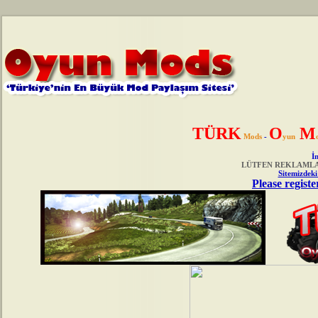
TÜRK
O
M
Mods
-
yun
İn
LÜTFEN REKLAMLAR
Sitemizdeki
Please registe