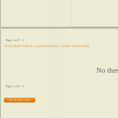
Page
1
of
0
1
OYUN MODS FORUM
»
ANASAYFA'DAN
»
FLİGHT SİMULATOR
No thre
Page
1
of
0
1