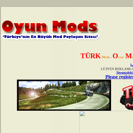
TÜRK
O
M
Mods
-
yun
İn
LÜTFEN REKLAMLAR
Sitemizdeki
Please registe