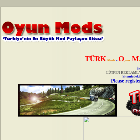
TÜRK
O
M
Mods
-
yun
İn
LÜTFEN REKLAMLAR
Sitemizdeki
Please registe