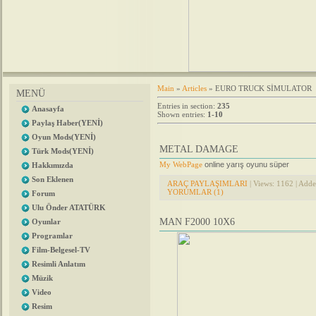
Main
»
Articles
» EURO TRUCK SİMULATOR
MENÜ
Entries in section
:
235
Anasayfa
Shown entries
:
1-10
Paylaş Haber(YENİ)
Oyun Mods(YENİ)
METAL DAMAGE
Türk Mods(YENİ)
My WebPage
online yarış oyunu süper
Hakkımızda
Son Eklenen
ARAÇ PAYLAŞIMLARI
| Views: 1162 | Add
YORUMLAR (1)
Forum
Ulu Önder ATATÜRK
MAN F2000 10X6
Oyunlar
Programlar
Film-Belgesel-TV
Resimli Anlatım
Müzik
Video
Resim