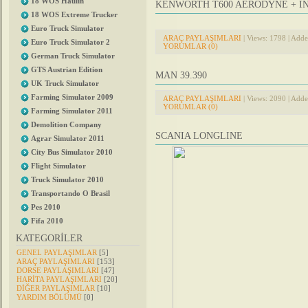
18 WOS Haulin
KENWORTH T600 AERODYNE + I
18 WOS Extreme Trucker
Euro Truck Simulator
ARAÇ PAYLAŞIMLARI
| Views: 1798 | Add
Euro Truck Simulator 2
YORUMLAR (0)
German Truck Simulator
GTS Austrian Edition
MAN 39.390
UK Truck Simulator
Farming Simulator 2009
ARAÇ PAYLAŞIMLARI
| Views: 2090 | Add
YORUMLAR (0)
Farming Simulator 2011
Demolition Company
SCANIA LONGLINE
Agrar Simulator 2011
City Bus Simulator 2010
Flight Simulator
Truck Simulator 2010
Transportando O Brasil
Pes 2010
Fifa 2010
KATEGORİLER
GENEL PAYLAŞIMLAR
[5]
ARAÇ PAYLAŞIMLARI
[153]
DORSE PAYLAŞIMLARI
[47]
HARİTA PAYLAŞIMLARI
[20]
DİĞER PAYLAŞIMLAR
[10]
YARDIM BÖLÜMÜ
[0]