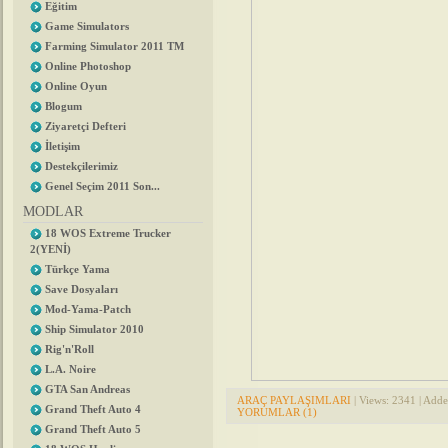
Eğitim
Game Simulators
Farming Simulator 2011 TM
Online Photoshop
Online Oyun
Blogum
Ziyaretçi Defteri
İletişim
Destekçilerimiz
Genel Seçim 2011 Son...
MODLAR
18 WOS Extreme Trucker
2(YENİ)
Türkçe Yama
Save Dosyaları
Mod-Yama-Patch
Ship Simulator 2010
Rig'n'Roll
L.A. Noire
GTA San Andreas
ARAÇ PAYLAŞIMLARI
| Views: 2341 | Add
Grand Theft Auto 4
YORUMLAR (1)
Grand Theft Auto 5