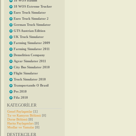
18 WOS Haulin
18 WOS Extreme Trucker
Euro Truck Simulator
Euro Truck Simulator 2
German Truck Simulator
GTS Austrian Edition
UK Truck Simulator
Farming Simulator 2009
Farming Simulator 2011
Demolition Company
Agrar Simulator 2011
City Bus Simulator 2010
Flight Simulator
Truck Simulator 2010
Transportando O Brasil
Pes 2010
Fifa 2010
KATEGORİLER
Genel Paylaşımlar
[1]
Tır ve Kamyon Bölümü
[0]
Dorse Bölümü
[0]
Harita Paylaşımları
[0]
Modlar ve Yamalar
[0]
DESTEKÇILER