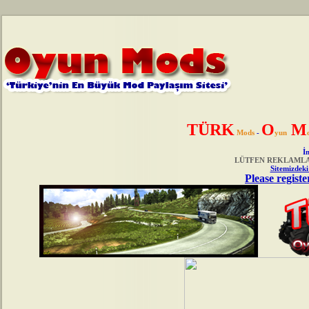
TÜRK
O
M
Mods
-
yun
İn
LÜTFEN REKLAMLAR
Sitemizdeki
Please registe