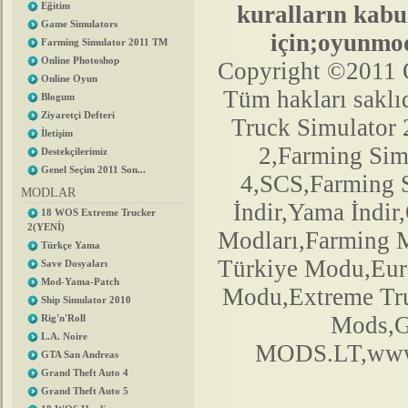
Eğitim
kuralların kabul
Game Simulators
için;oyunmo
Farming Simulator 2011 TM
Online Photoshop
Copyright ©2011 
Online Oyun
Tüm hakları saklıd
Blogum
Ziyaretçi Defteri
Truck Simulator
İletişim
2,Farming Si
Destekçilerimiz
Genel Seçim 2011 Son...
4,SCS,Farming 
MODLAR
İndir,Yama İndir
18 WOS Extreme Trucker
2(YENİ)
Modları,Farming 
Türkçe Yama
Türkiye Modu,Euro
Save Dosyaları
Mod-Yama-Patch
Modu,Extreme Tr
Ship Simulator 2010
Mods,G
Rig'n'Roll
L.A. Noire
MODS.LT,www.
GTA San Andreas
Grand Theft Auto 4
Grand Theft Auto 5