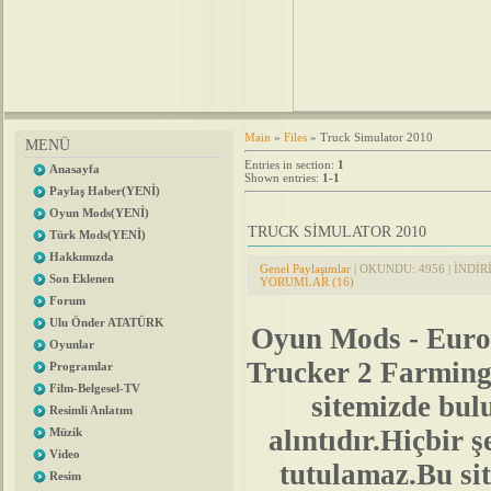
Main
»
Files
» Truck Simulator 2010
MENÜ
Entries in section
:
1
Anasayfa
Shown entries
:
1-1
Paylaş Haber(YENİ)
Oyun Mods(YENİ)
TRUCK SİMULATOR 2010
Türk Mods(YENİ)
Hakkımızda
Genel Paylaşımlar
| OKUNDU: 4956 | İNDİRİL
Son Eklenen
YORUMLAR (16)
Forum
Ulu Önder ATATÜRK
Oyun Mods - Euro
Oyunlar
Trucker 2 Farmin
Programlar
Film-Belgesel-TV
sitemizde bu
Resimli Anlatım
alıntıdır.Hiçbir
Müzik
Video
tutulamaz.Bu sit
Resim