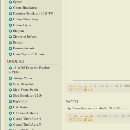
Eğitim
Game Simulators
Farming Simulator 2011 TM
Online Photoshop
Online Oyun
Blogum
Ziyaretçi Defteri
İletişim
Destekçilerimiz
Genel Seçim 2011 Son...
MODLAR
18 WOS Extreme Trucker
2(YENİ)
Türkçe Yama
Save Dosyaları
Genel Paylaşımlar
| OKUNDU: 2510 | İNDİRİL
YORUMLAR (1)
Mod-Yama-Patch
Ship Simulator 2010
Rig'n'Roll
PATCH
L.A. Noire
http://www.filesonic.com/file/28705719/rnr_r
GTA San Andreas
Modlar ve Yamalar
| OKUNDU: 2327 | İNDİR
Grand Theft Auto 4
YORUMLAR (2)
Grand Theft Auto 5