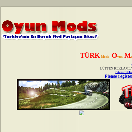
TÜRK
O
M
Mods
-
yun
İn
LÜTFEN REKLAMLAR
Sitemizdeki
Please registe