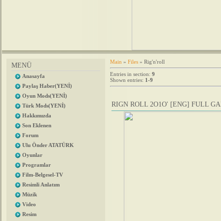
Main
»
Files
» Rig'n'roll
MENÜ
Entries in section
:
9
Anasayfa
Shown entries
:
1-9
Paylaş Haber(YENİ)
Oyun Mods(YENİ)
RIGN ROLL 2O1O' [ENG] FULL G
Türk Mods(YENİ)
Hakkımızda
Son Eklenen
Forum
Ulu Önder ATATÜRK
Oyunlar
Programlar
Film-Belgesel-TV
Resimli Anlatım
Müzik
Video
Resim