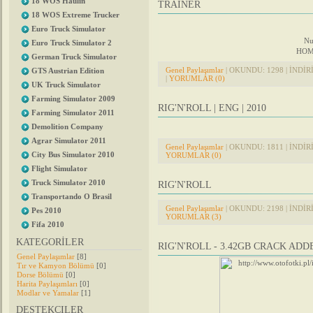
18 WOS Haulin
TRAINER
18 WOS Extreme Trucker
Euro Truck Simulator
Nu
Euro Truck Simulator 2
HOME:
German Truck Simulator
Genel Paylaşımlar
| OKUNDU: 1298 | İNDİRİL
GTS Austrian Edition
|
YORUMLAR (0)
UK Truck Simulator
Farming Simulator 2009
RIG'N'ROLL | ENG | 2010
Farming Simulator 2011
Demolition Company
Agrar Simulator 2011
Genel Paylaşımlar
| OKUNDU: 1811 | İNDİRİL
City Bus Simulator 2010
YORUMLAR (0)
Flight Simulator
Truck Simulator 2010
RIG'N'ROLL
Transportando O Brasil
Genel Paylaşımlar
| OKUNDU: 2198 | İNDİRİL
Pes 2010
YORUMLAR (3)
Fifa 2010
KATEGORİLER
RIG'N'ROLL - 3.42GB CRACK ADD
Genel Paylaşımlar
[8]
Tır ve Kamyon Bölümü
[0]
Dorse Bölümü
[0]
Harita Paylaşımları
[0]
Modlar ve Yamalar
[1]
DESTEKÇILER