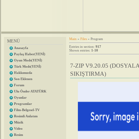
Main
»
Files
» Program
MENÜ
Entries in section
:
917
Anasayfa
Shown entries
:
1-10
Paylaş Haber(YENİ)
Oyun Mods(YENİ)
7-ZIP V9.20.05 (DOSYA
Türk Mods(YENİ)
SIKIŞTIRMA)
Hakkımızda
Son Eklenen
Forum
Ulu Önder ATATÜRK
Oyunlar
Programlar
Film-Belgesel-TV
Resimli Anlatım
Müzik
Video
Resim