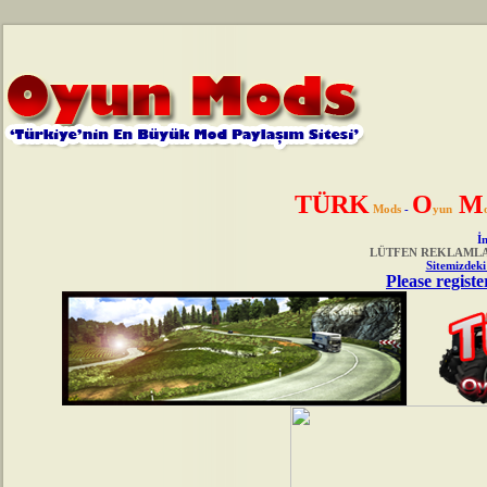
TÜRK
O
M
Mods
-
yun
İn
LÜTFEN REKLAMLAR
Sitemizdeki
Please registe