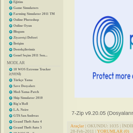
Eğitim
Game Simulators
Farming Simulator 2011 TM
Online Photoshop
Online Oyun
Blogum
Ziyaretçi Defteri
İletişim
Destekçilerimiz
Genel Seçim 2011 Son...
MODLAR
18 WOS Extreme Trucker
2(YENİ)
Türkçe Yama
Save Dosyaları
Mod-Yama-Patch
Ship Simulator 2010
Rig'n'Roll
L.A. Noire
7-Zip v9.20.05 (Dosyaları
GTA San Andreas
Grand Theft Auto 4
Araçlar
| OKUNDU: 1035 | İNDİRİ
Grand Theft Auto 5
28-Feb-2011
|
YORUMLAR (0)