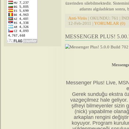
üzerinden silebilmektedir. Sistemin
atlarını algıladıktan sonra,
Anti-Virüs
| OKUNDU: 761 | İNDİ
12-Feb-2011
|
YORUMLAR (0)
MESSENGER PLUS! 5.00.
Messenge
Messenger Plus! Live, MS
e
Gerek sunduğu ekstra özel
vazgeçilmez hale geliyor. 
şifreyi bilmeyenler sizin
(nick) yapabilme olanağ
arkaplan rengini değiştir
koyuyor. Program kurulu
yüklenmeyeceği soruluyor