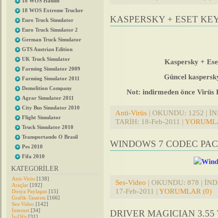
18 WOS Haulin
18 WOS Extreme Trucker
KASPERSKY + ESET KEY
Euro Truck Simulator
Euro Truck Simulator 2
German Truck Simulator
GTS Austrian Edition
UK Truck Simulator
Kaspersky + Ese
Farming Simulator 2009
Güncel kaspersky 
Farming Simulator 2011
Demolition Company
Not: indirmeden önce Virüs P
Agrar Simulator 2011
City Bus Simulator 2010
Anti-Virüs
| OKUNDU: 1252 | İND
Flight Simulator
TARİH:
18-Feb-2011
|
YORUMLA
Truck Simulator 2010
Transportando O Brasil
WINDOWS 7 CODEC PACK 
Pes 2010
Fifa 2010
KATEGORİLER
Anti-Virüs
[138]
Ses-Video
| OKUNDU: 878 | İNDİ
Araçlar
[192]
17-Feb-2011
|
YORUMLAR (0)
Dosya Paylaşım
[15]
Grafik-Tasarım
[166]
Ses-Video
[142]
İnternet
[34]
DRIVER MAGICIAN 3.55
İş-Ofis
[31]