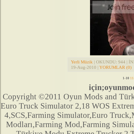
Yerli Müzik
| OKUNDU: 944 | İND
19-Aug-2010
|
YORUMLAR (0)
1-10
11
için;oyunmo
Copyright ©2011 Oyun Mods and Türk Mo
Euro Truck Simulator 2,18 WOS Extre
4,SCS,Farming Simulator,Euro Truck,M
Modları,Farming Mod,Farming Simula
Türkiye Modu,Extreme Trucker 2