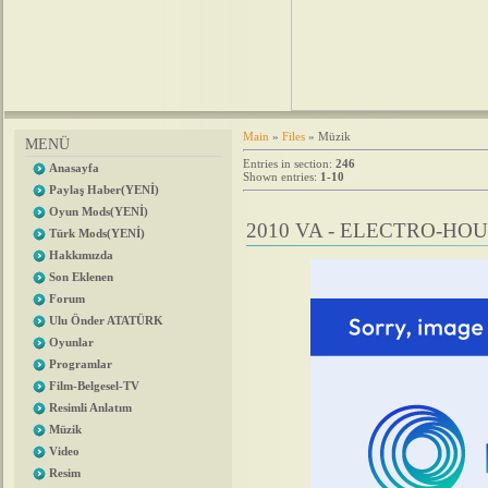
Main
»
Files
» Müzik
MENÜ
Entries in section
:
246
Anasayfa
Shown entries
:
1-10
Paylaş Haber(YENİ)
Oyun Mods(YENİ)
2010 VA - ELECTRO-HOU
Türk Mods(YENİ)
Hakkımızda
Son Eklenen
Forum
Ulu Önder ATATÜRK
Oyunlar
Programlar
Film-Belgesel-TV
Resimli Anlatım
Müzik
Video
Resim