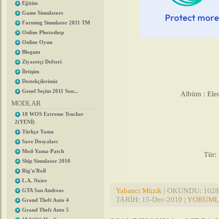
Eğitim
Game Simulators
Farming Simulator 2011 TM
Online Photoshop
Online Oyun
Blogum
Ziyaretçi Defteri
İletişim
Destekçilerimiz
Genel Seçim 2011 Son...
Albüm : Ele
MODLAR
18 WOS Extreme Trucker
2(YENİ)
Türkçe Yama
Save Dosyaları
Mod-Yama-Patch
Tür:
Ship Simulator 2010
Rig'n'Roll
L.A. Noire
Yabancı Müzik
| OKUNDU: 1028 |
GTA San Andreas
TARİH:
15-Dec-2010
|
YORUMLA
Grand Theft Auto 4
Grand Theft Auto 5