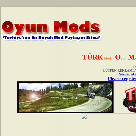
TÜRK
O
M
Mods
-
yun
İn
LÜTFEN REKLAMLAR
Sitemizdeki
Please registe