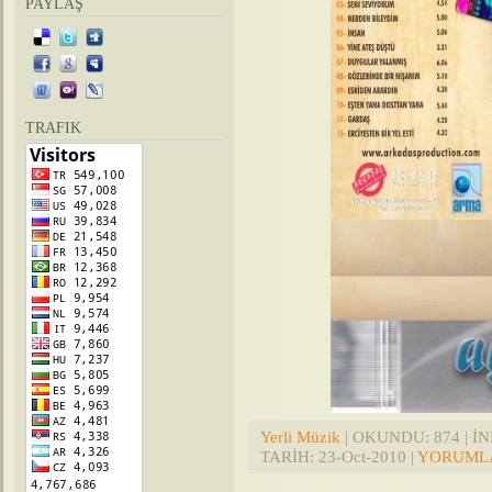
PAYLAŞ
TRAFIK
Yerli Müzik
| OKUNDU: 874 | İND
TARİH:
23-Oct-2010
|
YORUMLA