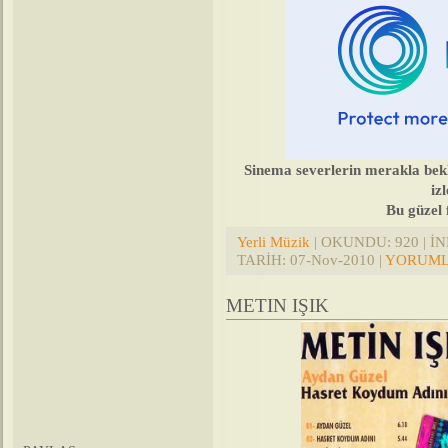
Sinema severlerin merakla bekl
iz
Bu güzel 
Yerli Müzik
| OKUNDU: 920 | İND
TARİH:
07-Nov-2010
|
YORUMLA
METIN IŞIK