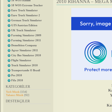
2010 RIHANNA – MEGA 
18 WOS Haulin
18 WOS Extreme Trucker
Euro Truck Simulator
Euro Truck Simulator 2
German Truck Simulator
GTS Austrian Edition
UK Truck Simulator
Farming Simulator 2009
Farming Simulator 2011
Demolition Company
Agrar Simulator 2011
City Bus Simulator 2010
Flight Simulator
Truck Simulator 2010
Transportando O Brasil
Pes 2010
Fifa 2010
KATEGORİLER
Ka
Yerli Müzik
[154]
Y
Yabancı Müzik
[92]
DESTEKÇILER
Kal