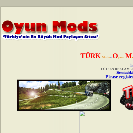
TÜRK
O
M
Mods
-
yun
İn
LÜTFEN REKLAMLAR
Sitemizdeki
Please registe