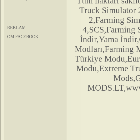
Tüm hakları saklıd
Truck Simulator
2,Farming Si
4,SCS,Farming 
REKLAM
OM FACEBOOK
İndir,Yama İndir
Modları,Farming 
Türkiye Modu,Euro
Modu,Extreme Tr
Mods,G
MODS.LT,www.