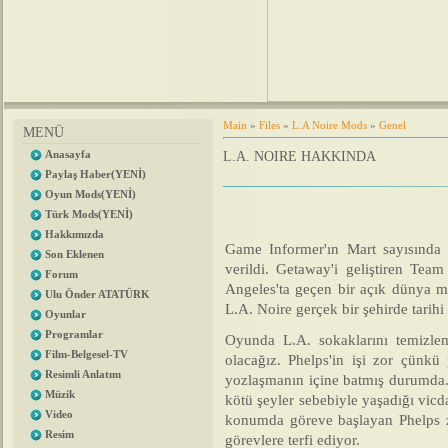
Main
»
Files
»
L.A Noire Mods
»
Genel
MENÜ
Anasayfa
L.A. NOIRE HAKKINDA
Paylaş Haber(YENİ)
Oyun Mods(YENİ)
Türk Mods(YENİ)
Hakkımızda
Game Informer'ın Mart sayısında 
Son Eklenen
verildi. Getaway'i geliştiren Tea
Forum
Angeles'ta geçen bir açık dünya m
Ulu Önder ATATÜRK
L.A. Noire gerçek bir şehirde tarih
Oyunlar
Programlar
Oyunda L.A. sokaklarını temizle
Film-Belgesel-TV
olacağız. Phelps'in işi zor çünkü
Resimli Anlatım
yozlaşmanın içine batmış durumda. 
Müzik
kötü şeyler sebebiyle yaşadığı vicd
Video
konumda göreve başlayan Phelps za
Resim
görevlere terfi ediyor.