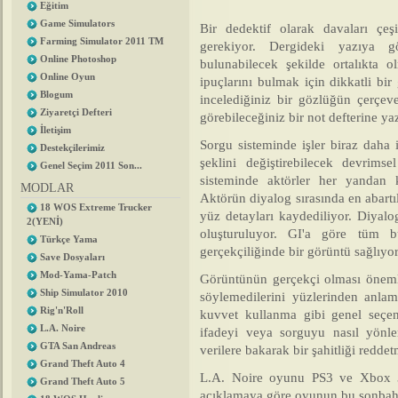
Eğitim
Game Simulators
Bir dedektif olarak davaları çeş
Farming Simulator 2011 TM
gerekiyor. Dergideki yazıya g
Online Photoshop
bulunabilecek şekilde ortalıkta
Online Oyun
ipuçlarını bulmak için dikkatli bi
Blogum
incelediğiniz bir gözlüğün çerçe
Ziyaretçi Defteri
görebileceğiniz bir not defterine ya
İletişim
Sorgu sisteminde işler biraz daha 
Destekçilerimiz
şeklini değiştirebilecek devrims
Genel Seçim 2011 Son...
sisteminde aktörler her yandan 
MODLAR
Aktörün diyalog sırasında en abart
18 WOS Extreme Trucker
yüz detayları kaydediliyor. Diyal
2(YENİ)
oluşturuluyor. GI'a göre tüm b
Türkçe Yama
gerçekçiliğinde bir görüntü sağlıy
Save Dosyaları
Mod-Yama-Patch
Görüntünün gerçekçi olması önemli
Ship Simulator 2010
söylemedilerini yüzlerinden anla
Rig'n'Roll
kuvvet kullanma gibi genel seçen
L.A. Noire
ifadeyi veya sorguyu nasıl yönlen
GTA San Andreas
verilere bakarak bir şahitliği red
Grand Theft Auto 4
L.A. Noire oyunu PS3 ve Xbox 36
Grand Theft Auto 5
açıklamaya göre oyunun bu sonbaha