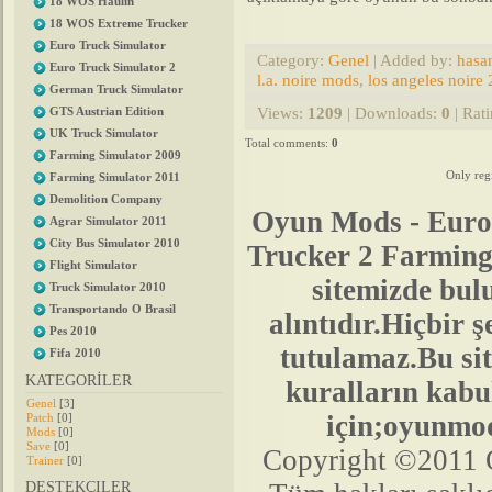
18 WOS Haulin
18 WOS Extreme Trucker
Euro Truck Simulator
Category
:
Genel
|
Added by
:
hasa
Euro Truck Simulator 2
l.a. noire mods
,
los angeles noire
German Truck Simulator
Views
:
1209
|
Downloads
:
0
|
Rat
GTS Austrian Edition
UK Truck Simulator
Total comments
:
0
Farming Simulator 2009
Only reg
Farming Simulator 2011
Demolition Company
Oyun Mods - Euro
Agrar Simulator 2011
City Bus Simulator 2010
Trucker 2 Farmin
Flight Simulator
sitemizde bu
Truck Simulator 2010
Transportando O Brasil
alıntıdır.Hiçbir
Pes 2010
tutulamaz.Bu sit
Fifa 2010
KATEGORİLER
kuralların kabul
Genel
[3]
için;oyunmo
Patch
[0]
Mods
[0]
Save
[0]
Copyright ©2011 
Trainer
[0]
DESTEKÇILER