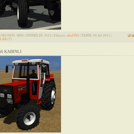
 OKUNDU: 6881 | İNDİRİLDİ: 3513 | Ekleyen:
aka1995
| TARİH:
04-Jul-2011
|
AR (7)
56 KABINLI