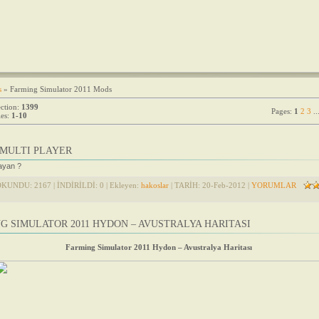
s
» Farming Simulator 2011 Mods
ection
:
1399
Pages
:
1
2
3
..
es
:
1-10
1 MULTI PLAYER
ayan ?
OKUNDU: 2167 | İNDİRİLDİ: 0 | Ekleyen:
hakoslar
| TARİH:
20-Feb-2012
|
YORUMLAR
G SIMULATOR 2011 HYDON – AVUSTRALYA HARITASI
Farming Simulator 2011 Hydon – Avustralya Haritası