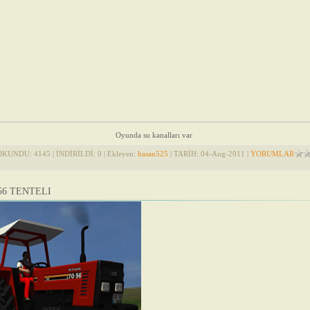
Oyunda su kanalları var
OKUNDU: 4145 | İNDİRİLDİ: 0 | Ekleyen:
hasan525
| TARİH:
04-Aug-2011
|
YORUMLAR
56 TENTELI