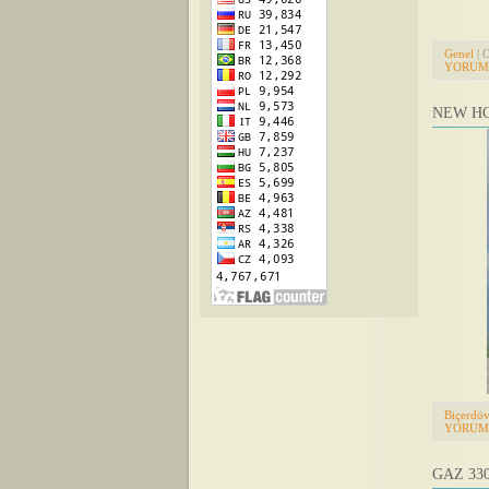
Genel
| 
YORUML
NEW HO
Biçerdöv
YORUML
GAZ 33