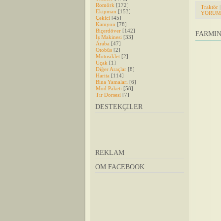
Romörk
[172]
Traktör
|
Ekipman
[153]
YORUML
Çekici
[45]
Kamyon
[78]
Biçerdöver
[142]
FARMIN
İş Makinesi
[33]
Araba
[47]
Otobüs
[2]
Motosiklet
[2]
Uçak
[1]
Diğer Araçlar
[8]
Harita
[114]
Bina Yamaları
[6]
Mod Paketi
[58]
Tır Dorsesi
[7]
DESTEKÇILER
REKLAM
OM FACEBOOK