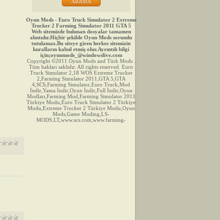
Oyun Mods - Euro Truck Simulator 2 Extreme
Trucker 2 Farming Simulator 2011 GTA 5
Web sitemizde bulunan dosyalar tamamen
alıntıdır.Hiçbir şekilde Oyun Mods sorumlu
tutulamaz.Bu siteye giren herkes sitemizin
kuralların kabul etmiş olur.Ayrıntılı bilgi
için;oyunmods_@windowslive.com
Copyright ©2011 Oyun Mods and Türk Mods .
Tüm hakları saklıdır. All rights reserved. Euro
Truck Simulator 2,18 WOS Extreme Trucker
2,Farming Simulator 2011,GTA 5,GTA
4,SCS,Farming Simulator,Euro Truck,Mod
İndir,Yama İndir,Oyun İndir,Full İndir,Oyun
Modları,Farming Mod,Farming Simulator 2011
Türkiye Modu,Euro Truck Simulator 2 Türkiye
Modu,Extreme Trucker 2 Türkiye Modu,Oyun
Mods,Game Moding,LS-
MODS.LT,www.scs.com,www.farming-