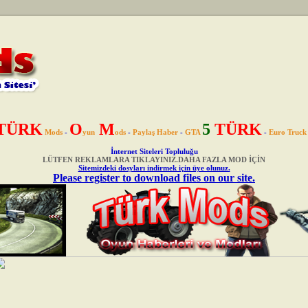
TÜRK
O
M
5
TÜRK
Mods
-
yun
ods
-
Paylaş Haber
-
GTA
-
Euro Truck
İnternet Siteleri Topluluğu
LÜTFEN REKLAMLARA TIKLAYINIZ.DAHA FAZLA MOD İÇİN
Sitemizdeki dosyları indirmek için üye olunuz.
Please register to download files on our site.