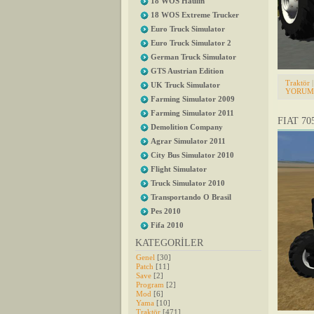
18 WOS Haulin
18 WOS Extreme Trucker
Euro Truck Simulator
Euro Truck Simulator 2
German Truck Simulator
GTS Austrian Edition
Traktör
|
UK Truck Simulator
YORUML
Farming Simulator 2009
Farming Simulator 2011
FIAT 70
Demolition Company
Agrar Simulator 2011
City Bus Simulator 2010
Flight Simulator
Truck Simulator 2010
Transportando O Brasil
Pes 2010
Fifa 2010
KATEGORİLER
Genel
[30]
Patch
[11]
Save
[2]
Program
[2]
Mod
[6]
Yama
[10]
Traktör
[471]