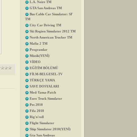
L.A. Noire TM
GTA San Andreas TM
Bus Cable Car Simulator: SF
TM
City Car Driving TM
Ski Region Simulator 2012 TM
North American Trucker TM
Mafia 2 TM
Programlar
Müzik(YENİ)
VİDEO
EĞİTİM BÖLÜMÜ
FİLM-BELGESEL-TV
TÜRKÇE YAMA
SAVE DOSYALARI
Mod-Yama-Patch
Euro Truck Simulator
Pes 2010
Fifa 2010
Rig'n'roll
Flight Simulator
Ship Simulator 2010(YENİ)
Gta San Andreas