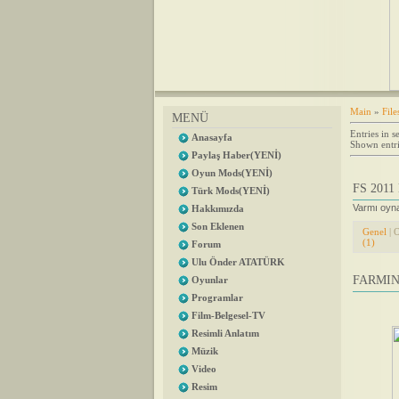
Main
»
File
MENÜ
Entries in s
Anasayfa
Shown entri
Paylaş Haber(YENİ)
Oyun Mods(YENİ)
FS 201
Türk Mods(YENİ)
Varmı oyn
Hakkımızda
Son Eklenen
Genel
| 
(1)
Forum
Ulu Önder ATATÜRK
FARMIN
Oyunlar
Programlar
Film-Belgesel-TV
Resimli Anlatım
Müzik
Video
Resim