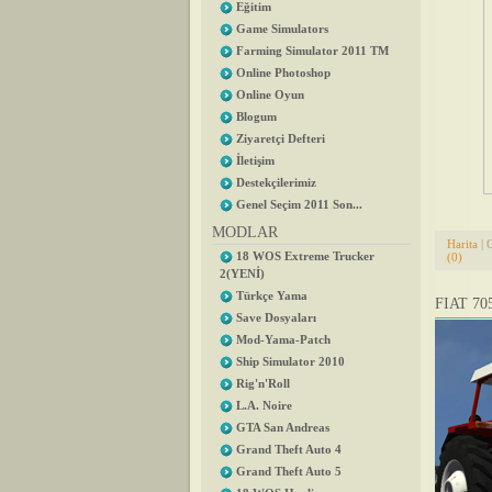
Eğitim
Game Simulators
Farming Simulator 2011 TM
Online Photoshop
Online Oyun
Blogum
Ziyaretçi Defteri
İletişim
Destekçilerimiz
Genel Seçim 2011 Son...
MODLAR
Harita
| 
18 WOS Extreme Trucker
(0)
2(YENİ)
Türkçe Yama
FIAT 70
Save Dosyaları
Mod-Yama-Patch
Ship Simulator 2010
Rig'n'Roll
L.A. Noire
GTA San Andreas
Grand Theft Auto 4
Grand Theft Auto 5