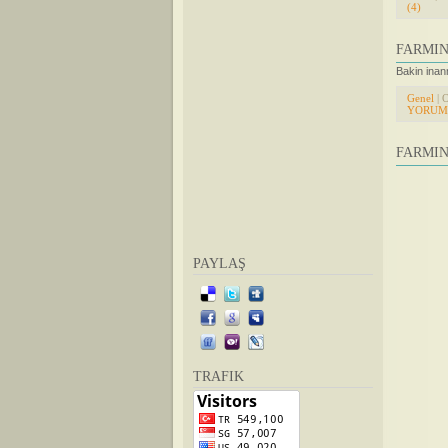
(4)
FARMIN
Bakin ina
Genel
| 
YORUML
FARMIN
PAYLAŞ
TRAFIK