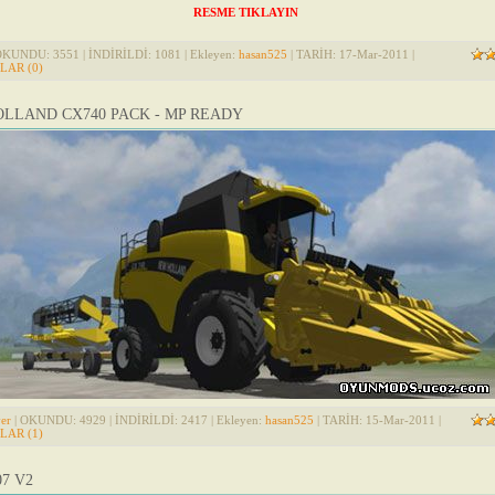
RESME TIKLAYIN
OKUNDU: 3551 | İNDİRİLDİ: 1081 | Ekleyen:
hasan525
| TARİH:
17-Mar-2011
|
AR (0)
LLAND CX740 PACK - MP READY
er
| OKUNDU: 4929 | İNDİRİLDİ: 2417 | Ekleyen:
hasan525
| TARİH:
15-Mar-2011
|
AR (1)
07 V2