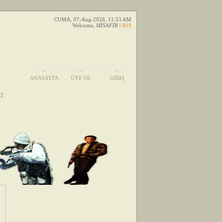
CUMA, 07-Aug-2026, 11:53 AM
Welcome
,
MİSAFİR
|
RSS
ANASAYFA
ÜYE OL
GIRIŞ
 2