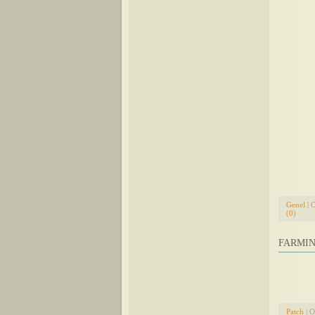
Genel
| 
(0)
FARMIN
Patch
| O