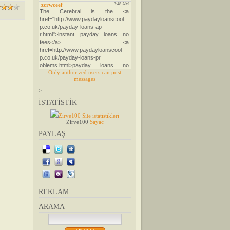
Only authorized users can post
messages
>
İSTATİSTİK
Zirve100 Site istatistikleri
Zirve100
Sayac
PAYLAŞ
REKLAM
ARAMA