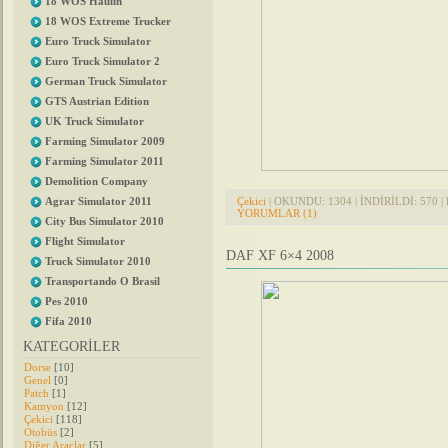
18 WOS Haulin
18 WOS Extreme Trucker
Euro Truck Simulator
Euro Truck Simulator 2
German Truck Simulator
GTS Austrian Edition
UK Truck Simulator
Farming Simulator 2009
Farming Simulator 2011
Demolition Company
Çekici
| OKUNDU: 1304 | İNDİRİLDİ: 570 | 
Agrar Simulator 2011
YORUMLAR (1)
City Bus Simulator 2010
Flight Simulator
DAF XF 6×4 2008
Truck Simulator 2010
Transportando O Brasil
Pes 2010
Fifa 2010
KATEGORİLER
Dorse
[10]
Genel
[0]
Patch
[1]
Kamyon
[12]
Çekici
[118]
Otobüs
[2]
Diğer Araçlar
[5]