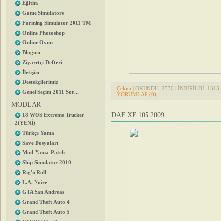
Eğitim
Game Simulators
Farming Simulator 2011 TM
Online Photoshop
Online Oyun
Blogum
Ziyaretçi Defteri
İletişim
Destekçilerimiz
Çekici
| OKUNDU: 2530 | İNDİRİLDİ: 1313 |
Genel Seçim 2011 Son...
YORUMLAR (0)
MODLAR
DAF XF 105 2009
18 WOS Extreme Trucker
2(YENİ)
Türkçe Yama
Save Dosyaları
Mod-Yama-Patch
Ship Simulator 2010
Rig'n'Roll
L.A. Noire
GTA San Andreas
Grand Theft Auto 4
Grand Theft Auto 5