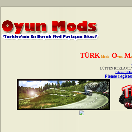
TÜRK
O
M
Mods
-
yun
İn
LÜTFEN REKLAMLAR
Sitemizdeki
Please registe