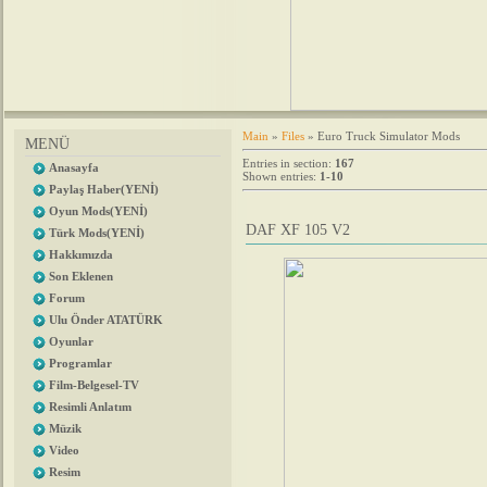
Main
»
Files
» Euro Truck Simulator Mods
MENÜ
Entries in section
:
167
Anasayfa
Shown entries
:
1-10
Paylaş Haber(YENİ)
Oyun Mods(YENİ)
DAF XF 105 V2
Türk Mods(YENİ)
Hakkımızda
Son Eklenen
Forum
Ulu Önder ATATÜRK
Oyunlar
Programlar
Film-Belgesel-TV
Resimli Anlatım
Müzik
Video
Resim