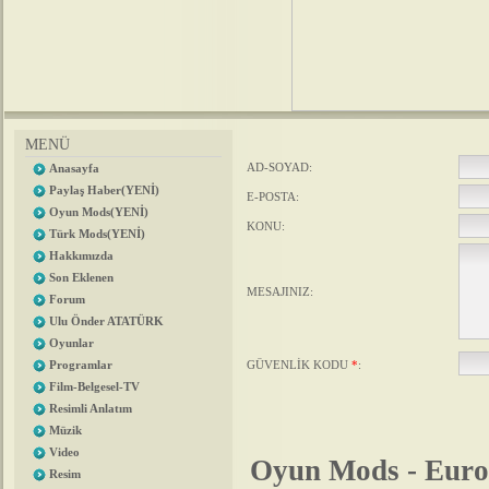
MENÜ
AD-SOYAD:
Anasayfa
Paylaş Haber(YENİ)
E-POSTA:
Oyun Mods(YENİ)
KONU:
Türk Mods(YENİ)
Hakkımızda
Son Eklenen
MESAJINIZ:
Forum
Ulu Önder ATATÜRK
Oyunlar
Programlar
GÜVENLİK KODU
*
:
Film-Belgesel-TV
Resimli Anlatım
Müzik
Video
Oyun Mods - Euro
Resim