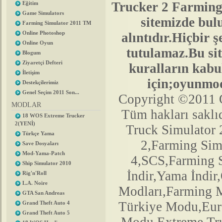
Trucker 2 Farmin
Eğitim
Game Simulators
sitemizde bu
Farming Simulator 2011 TM
Online Photoshop
alıntıdır.Hiçbir
Online Oyun
tutulamaz.Bu sit
Blogum
Ziyaretçi Defteri
kuralların kabul
İletişim
için;oyunmo
Destekçilerimiz
Genel Seçim 2011 Son...
Copyright ©2011 
MODLAR
Tüm hakları saklıd
18 WOS Extreme Trucker
2(YENİ)
Truck Simulator
Türkçe Yama
2,Farming Si
Save Dosyaları
Mod-Yama-Patch
4,SCS,Farming 
Ship Simulator 2010
İndir,Yama İndir
Rig'n'Roll
L.A. Noire
Modları,Farming 
GTA San Andreas
Türkiye Modu,Euro
Grand Theft Auto 4
Grand Theft Auto 5