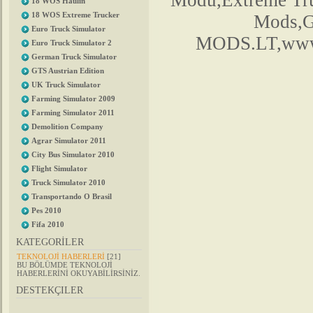
Modu,Extreme Tr
18 WOS Haulin
18 WOS Extreme Trucker
Mods,G
Euro Truck Simulator
MODS.LT,www.
Euro Truck Simulator 2
German Truck Simulator
GTS Austrian Edition
UK Truck Simulator
Farming Simulator 2009
Farming Simulator 2011
Demolition Company
Agrar Simulator 2011
City Bus Simulator 2010
Flight Simulator
Truck Simulator 2010
Transportando O Brasil
Pes 2010
Fifa 2010
KATEGORİLER
TEKNOLOJİ HABERLERİ
[21]
BU BÖLÜMDE TEKNOLOJİ
HABERLERİNİ OKUYABİLİRSİNİZ.
DESTEKÇILER