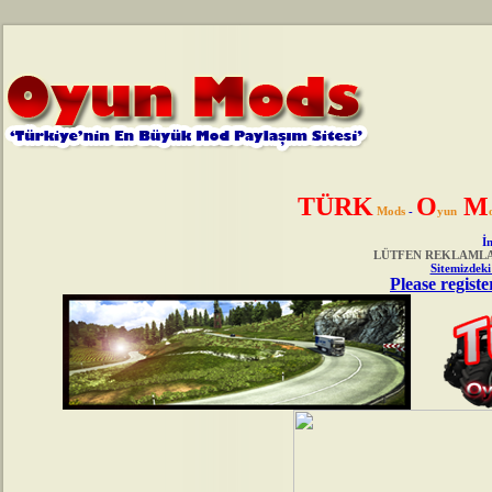
TÜRK
O
M
Mods
-
yun
İn
LÜTFEN REKLAMLAR
Sitemizdeki
Please registe