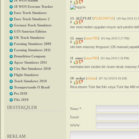
18 WOS Haulin
0
18 WOS Extreme Trucker
Euro Truck Simulator
13
.
ALİ FUAT
[
FUAT190710
]
(19-Sep-2010 12:
Euro Truck Simulator 2
0
German Truck Simulator
her mod neden uygulan mııyor acil yardım lüt
GTS Austrian Edition
UK Truck Simulator
12
.
emre
[
emre780
]
(01-Sep-2010 2:27 PM)
0
Farming Simulator 2009
slm ben massey ferguson 135 manual yapabili
Farming Simulator 2011
Demolition Company
11
.
emre
[
emre780
]
(01-Sep-2010 2:26 PM)
0
Agrar Simulator 2011
merhaba ben sizden bir ricam olcak massey f
City Bus Simulator 2010
Flight Simulator
10
.
serhat
[
s3rhat
]
(07-Jul-2010 8:26 AM)
Truck Simulator 2010
0
Rica etsem Türk fiat 54c veya Türk fiat 480
Transportando O Brasil
Pes 2010
Fifa 2010
DESTEKÇILER
Name *:
Email:
WWW:
REKLAM