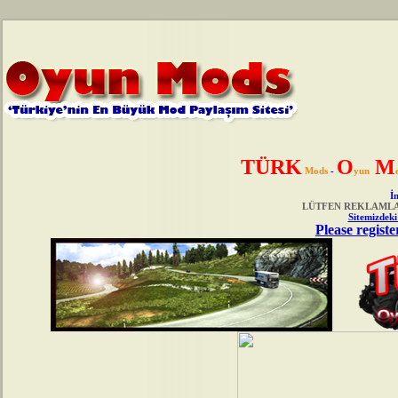
TÜRK
O
M
Mods
-
yun
İn
LÜTFEN REKLAMLAR
Sitemizdeki
Please registe