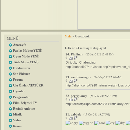
Main
»
Guestbook
MENÜ
Anasayfa
1
-
15
of
24
messages displayed
Paylaş Haber(YENİ)
24
.
Plailinor
(20-Jun-2012 12:48 PM)
Oyun Mods(YENİ)
0
Türk Mods(YENİ)
Difficulty: Challenging
http://school1974.ru/index.php?option=com
Hakkımızda
Son Eklenen
23
.
wenIntostegox
(24-May-2012 7:46 AM)
Forum
0
Ulu Önder ATATÜRK
http://alliph.com/#7910 natural weight loss produ
Oyunlar
22
.
berrigionry
(21-May-2012 5:01 PM)
Programlar
0
Film-Belgesel-TV
http://allidietpillsph.com/#2388 kirstie alley diet
Resimli Anlatım
21
.
cabbak
Müzik
(17-Oct-2011 9:07 PM)
0
Video
Resim