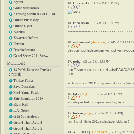
Eğitim
20
.
kara sevda
(19-Mar-2011 2:32 PM)
0
Game Simulators
Farming Simulator 2011 TM
Online Photoshop
19
.
kara sevda
(19-Mar-2011 2:30 PM)
Online Oyun
0
iiiiiiiiiiiiiiiiiiiiiiiiiiiiiiiiiiiiisssssssssssssseeeeeeee
Blogum
Ziyaretçi Defteri
18
.
muhammed
[
sitem_kar
]
(14-Feb-2011 7:01 P
İletişim
0
Destekçilerimiz
slm ben nasil indirecegimi ve nasil yukleyec
Genel Seçim 2011 Son...
17
.
tosba
(26-Jan-2011 8:58 PM)
MODLAR
0
18 WOS Extreme Trucker
http://oyunmods.ucoz.com/load/ARA%C3%8
880
2(YENİ)
Türkçe Yama
Ya bu farming 2011'e uygulanabilenecek hale n
Save Dosyaları
Mod-Yama-Patch
16
.
bjk26
[
bjk26
]
(13-Dec-2010 9:17 PM)
0
Ship Simulator 2010
arkadaşlar traktör kapıları nasıl açılıyor
Rig'n'Roll
L.A. Noire
15
.
furkan
[
angel
]
(13-Dec-2010 3:43 PM)
GTA San Andreas
0
farming similator 2011 multiplayer oldumu ?
Grand Theft Auto 4
Grand Theft Auto 5
14
.
ALİ FUAT
[
FUAT190710
]
(19-Sep-2010 12: